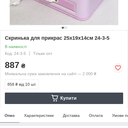
Скринька для прикрас 25х19х14см 24-3-5
В наявності
Код: 24-3-5
Тільки опт
887
₴
Мінімальна сума замовлення на сайті — 2 000 ₴
858 ₴
від 10 шт.
Купити
Опис
Характеристики
Доставка
Оплата
Умови п