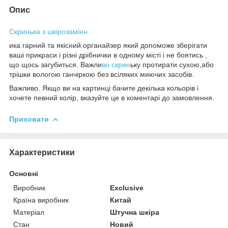
Опис
Скринька з шкірозамінн
ика гарний та якісний органайзер який допоможе зберігати
ваші прикраси і різні дрібнички в одному місті і не боятись ,
що щось загубиться. Важли
во скрин
ьку протирати сухою,або
трішки вологою ганчіркою без всіляких миючих засобів.
Важливо. Якщо ви на картинці бачите декілька кольорів і
хочете певний колір, вказуйте це в коментарі до замовлення.
Приховати
Характеристики
Основні
Виробник
Exclusive
Країна виробник
Китай
Матеріал
Штучна шкіра
Стан
Новий