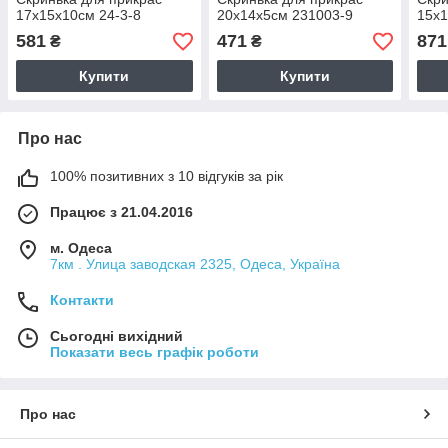
17х15х10см 24-3-8
20х14х5см 231003-9
15х1
581
471
871
₴
₴
Купити
Купити
Про нас
100% позитивних з 10 відгуків за рік
Працює з 21.04.2016
м. Одеса
7км . Улица заводская 2325, Одеса, Україна
Контакти
Сьогодні вихідний
Показати весь графік роботи
Про нас