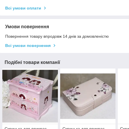
Всі умови оплати
Умови повернення
Повернення товару впродовж 14 днів за домовленістю
Всі умови повернення
Подібні товари компанії
Скринька для прикрас
Скринька для прикрас
Скри