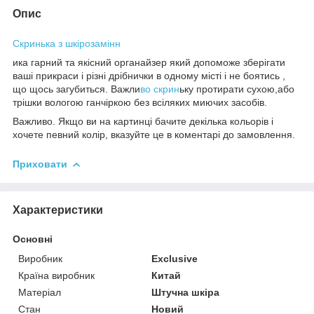
Опис
Скринька з шкірозамінн
ика гарний та якісний органайзер який допоможе зберігати
ваші прикраси і різні дрібнички в одному місті і не боятись ,
що щось загубиться. Важли
во скрин
ьку протирати сухою,або
трішки вологою ганчіркою без всіляких миючих засобів.
Важливо. Якщо ви на картинці бачите декілька кольорів і
хочете певний колір, вказуйте це в коментарі до замовлення.
Приховати
Характеристики
Основні
Виробник
Exclusive
Країна виробник
Китай
Матеріал
Штучна шкіра
Стан
Новий