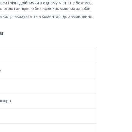
 і різні дрібнички в одному місті і не боятись ,
ологою ганчіркою без всіляких миючих засобів.
й колір, вказуйте це в коментарі до замовлення.
и
e
шкіра