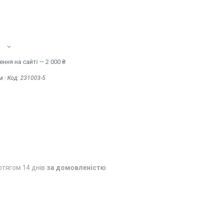
ння на сайті — 2 000 ₴
м
Код:
231003-5
отягом 14 днів
за домовленістю