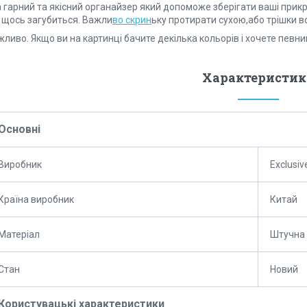
 гарний та якісний органайзер який допоможе зберігати ваші прикраси
 щось загубиться. Важли
во скрин
ьку протирати сухою,або трішки в
ливо. Якщо ви на картинці бачите декілька кольорів і хочете певни
Характеристик
Основні
Виробник
Exclusiv
Країна виробник
Китай
Матеріал
Штучна 
Стан
Новий
Користувацькі характеристики