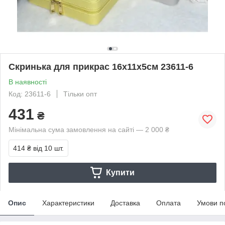
Скринька для прикрас 16х11х5см 23611-6
В наявності
Код: 23611-6
Тільки опт
431
₴
Мінімальна сума замовлення на сайті — 2 000 ₴
414 ₴
від 10 шт.
Купити
Опис
Характеристики
Доставка
Оплата
Умови п