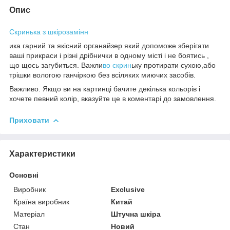
Опис
Скринька з шкірозамінн
ика гарний та якісний органайзер який допоможе зберігати
ваші прикраси і різні дрібнички в одному місті і не боятись ,
що щось загубиться. Важли
во скрин
ьку протирати сухою,або
трішки вологою ганчіркою без всіляких миючих засобів.
Важливо. Якщо ви на картинці бачите декілька кольорів і
хочете певний колір, вказуйте це в коментарі до замовлення.
Приховати
Характеристики
Основні
Виробник
Exclusive
Країна виробник
Китай
Матеріал
Штучна шкіра
Стан
Новий