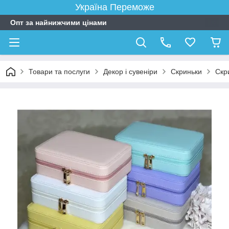
Україна Переможе
Опт за найнижчими цінами
Товари та послуги
Декор і сувеніри
Скриньки
Скр