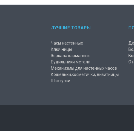
ЛУЧШИЕ ТОВАРЫ
П
Часы настенные
До
Ключницы
Во
Зеркала карманные
Во
Будильники металл
О 
Механизмы для настенных часов
Кошельки,косметички, визитницы
Шкатулки