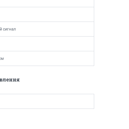
й сигнал
см
овлення