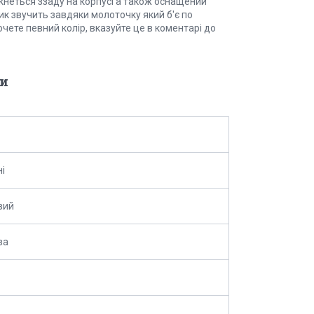
кнеться ззаду на корпусі а також оснащений
ик звучить завдяки молоточку який б'є по
очете певний колір, вказуйте це в коментарі до
и
ні
вий
ва