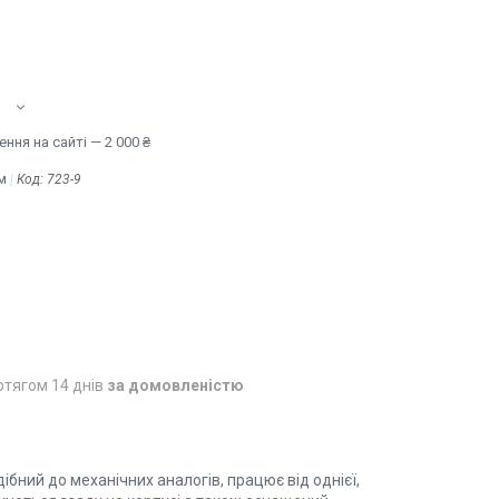
ння на сайті — 2 000 ₴
м
Код:
723-9
отягом 14 днів
за домовленістю
бний до механічних аналогів, працює від однієї,