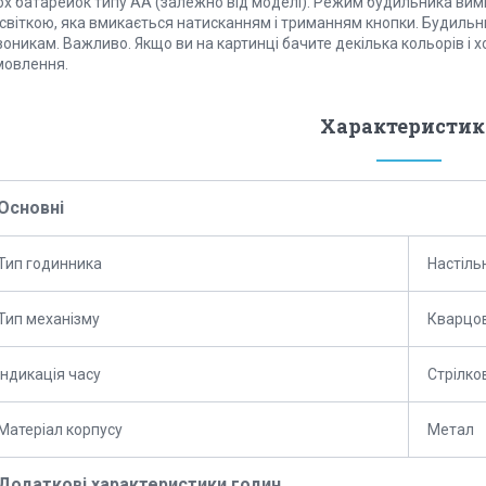
ох батарейок типу АА (залежно від моделі). Режим будильника вим
дсвіткою, яка вмикається натисканням і триманням кнопки. Будильн
оникам. Важливо. Якщо ви на картинці бачите декілька кольорів і х
мовлення.
Характеристик
Основні
Тип годинника
Настіль
Тип механізму
Кварцо
Індикація часу
Стрілко
Матеріал корпусу
Метал
Додаткові характеристики годин