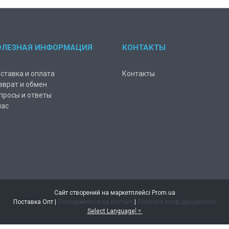
ОЛЕЗНАЯ ИНФОРМАЦИЯ
КОНТАКТЫ
ставка и оплата
Контакты
зврат и обмен
просы и ответы
нас
Сайт створений на маркетплейсі
Prom.ua
Поставка Опт |
Поскаржитися на контент
|
Політика конфіденційності
Select Language
▼