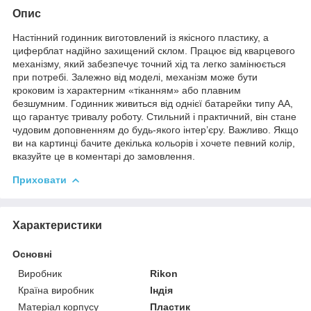
Опис
Настінний годинник виготовлений із якісного пластику, а
циферблат надійно захищений склом. Працює від кварцевого
механізму, який забезпечує точний хід та легко замінюється
при потребі. Залежно від моделі, механізм може бути
кроковим із характерним «тіканням» або плавним
безшумним. Годинник живиться від однієї батарейки типу АА,
що гарантує тривалу роботу. Стильний і практичний, він стане
чудовим доповненням до будь-якого інтер’єру. Важливо. Якщо
ви на картинці бачите декілька кольорів і хочете певний колір,
вказуйте це в коментарі до замовлення.
Приховати
Характеристики
Основні
Виробник
Rikon
Країна виробник
Індія
Матеріал корпусу
Пластик