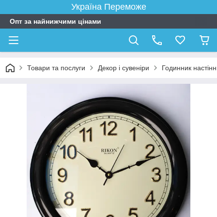
Україна Переможе
Опт за найнижчими цінами
Товари та послуги
Декор і сувеніри
Годинник настін