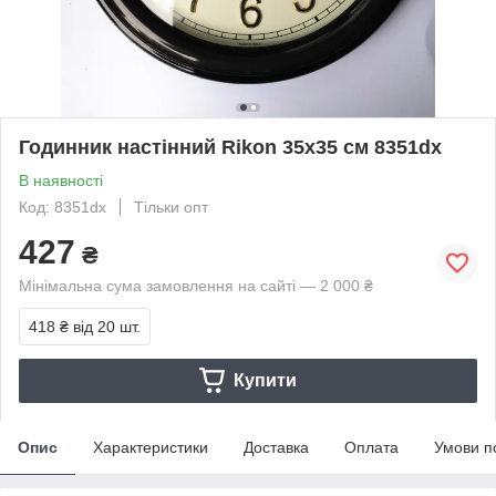
Годинник настінний Rikon 35х35 см 8351dx
В наявності
Код: 8351dx
Тільки опт
427
₴
Мінімальна сума замовлення на сайті — 2 000 ₴
418 ₴
від 20 шт.
Купити
Опис
Характеристики
Доставка
Оплата
Умови п