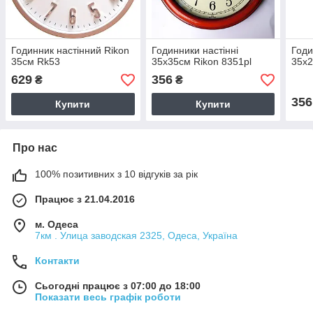
Годинник настінний Rikon
Годинники настінні
Годи
35см Rk53
35х35см Rikon 8351pl
35х2
629
356
₴
₴
356
Купити
Купити
Про нас
100% позитивних з 10 відгуків за рік
Працює з 21.04.2016
м. Одеса
7км . Улица заводская 2325, Одеса, Україна
Контакти
Сьогодні працює з 07:00 до 18:00
Показати весь графік роботи