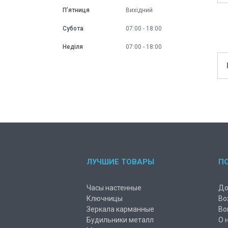
Пʼятниця
Вихідний
Субота
07:00
18:00
Неділя
07:00
18:00
ЛУЧШИЕ ТОВАРЫ
П
Часы настенные
До
Ключницы
Во
Зеркала карманные
Во
Будильники металл
О 