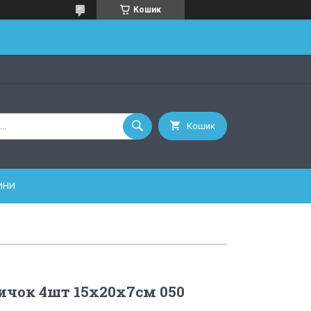
Кошик
Кошик
ИНИ
ичок 4шт 15х20х7см 050