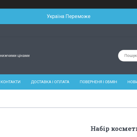
Україна Переможе
йнижчими цінами
КОНТАКТИ
ДОСТАВКА І ОПЛАТА
ПОВЕРНЕНЯ І ОБМІН
НОВ
Набір космет