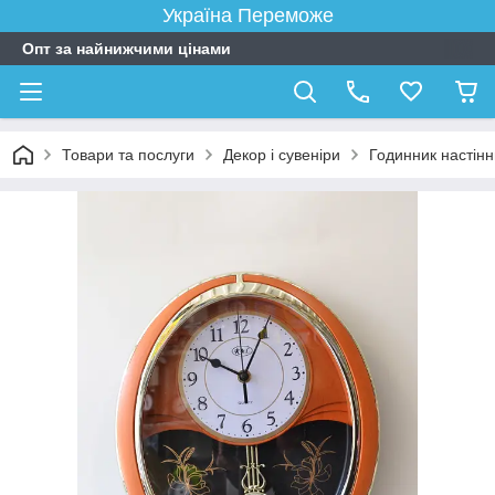
Україна Переможе
Опт за найнижчими цінами
Товари та послуги
Декор і сувеніри
Годинник настін