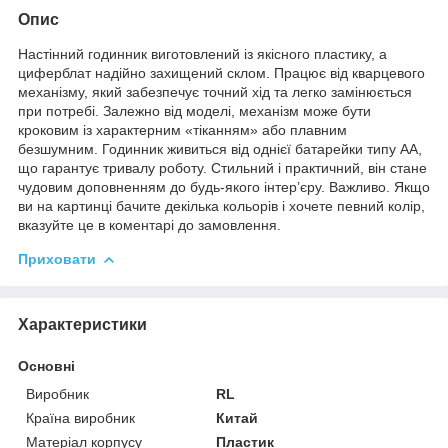
Опис
Настінний годинник виготовлений із якісного пластику, а
циферблат надійно захищений склом. Працює від кварцевого
механізму, який забезпечує точний хід та легко замінюється
при потребі. Залежно від моделі, механізм може бути
кроковим із характерним «тіканням» або плавним
безшумним. Годинник живиться від однієї батарейки типу АА,
що гарантує тривалу роботу. Стильний і практичний, він стане
чудовим доповненням до будь-якого інтер’єру. Важливо. Якщо
ви на картинці бачите декілька кольорів і хочете певний колір,
вказуйте це в коментарі до замовлення.
Приховати
Характеристики
Основні
Виробник
RL
Країна виробник
Китай
Матеріал корпусу
Пластик