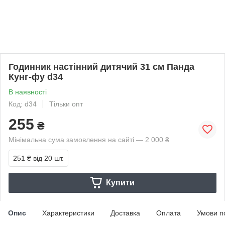
Годинник настінний дитячий 31 см Панда
Кунг-фу d34
В наявності
Код: d34
Тільки опт
255
₴
Мінімальна сума замовлення на сайті — 2 000 ₴
251 ₴
від 20 шт.
Купити
Опис
Характеристики
Доставка
Оплата
Умови п