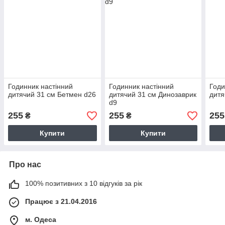
Годинник настінний
Годинник настінний
Годи
дитячий 31 см Бетмен d26
дитячий 31 см Динозаврик
дитя
d9
255
255
255
₴
₴
Купити
Купити
Про нас
100% позитивних з 10 відгуків за рік
Працює з 21.04.2016
м. Одеса